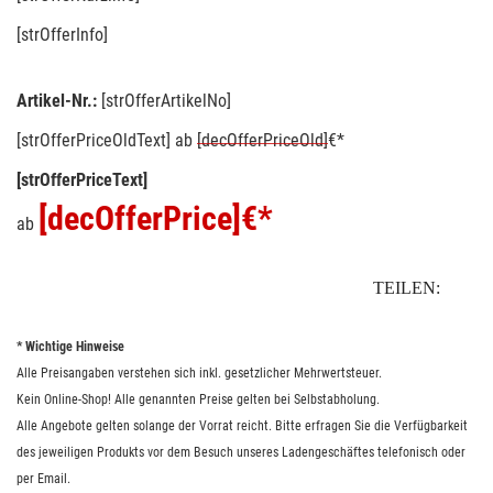
[strOfferInfo]
Artikel-Nr.:
[strOfferArtikelNo]
[strOfferPriceOldText]
ab
[decOfferPriceOld]
€*
[strOfferPriceText]
[decOfferPrice]
€*
ab
TEILEN:
* Wichtige Hinweise
Alle Preisangaben verstehen sich inkl. gesetzlicher Mehrwertsteuer.
Kein Online-Shop! Alle genannten Preise gelten bei Selbstabholung.
Alle Angebote gelten solange der Vorrat reicht. Bitte erfragen Sie die Verfügbarkeit
des jeweiligen Produkts vor dem Besuch unseres Ladengeschäftes telefonisch oder
per Email.