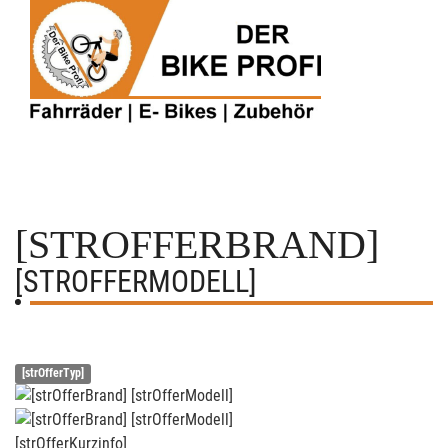
[STROFFERBRAND]
[STROFFERMODELL]
[strOfferTyp]
[strOfferKurzinfo]