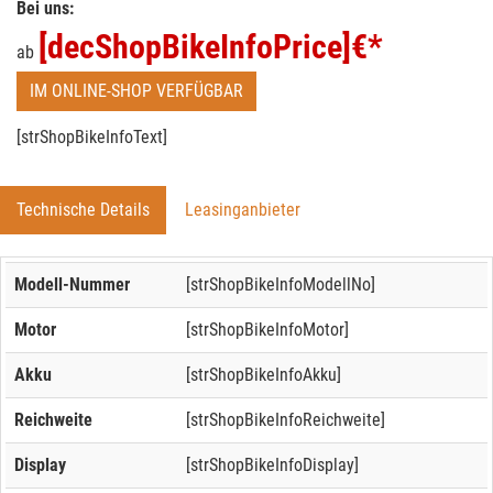
Bei uns:
[decShopBikeInfoPrice]
€*
ab
IM ONLINE-SHOP VERFÜGBAR
[strShopBikeInfoText]
Technische Details
Leasinganbieter
Modell-Nummer
[strShopBikeInfoModellNo]
Motor
[strShopBikeInfoMotor]
Akku
[strShopBikeInfoAkku]
Reichweite
[strShopBikeInfoReichweite]
Display
[strShopBikeInfoDisplay]