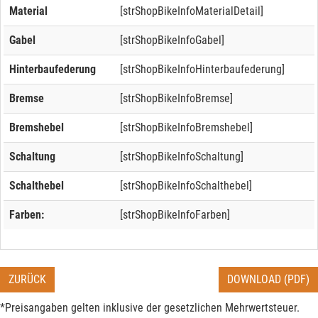
Material
[strShopBikeInfoMaterialDetail]
Gabel
[strShopBikeInfoGabel]
Hinterbaufederung
[strShopBikeInfoHinterbaufederung]
Bremse
[strShopBikeInfoBremse]
Bremshebel
[strShopBikeInfoBremshebel]
Schaltung
[strShopBikeInfoSchaltung]
Schalthebel
[strShopBikeInfoSchalthebel]
Farben:
[strShopBikeInfoFarben]
ZURÜCK
DOWNLOAD (PDF)
*Preisangaben gelten inklusive der gesetzlichen Mehrwertsteuer.