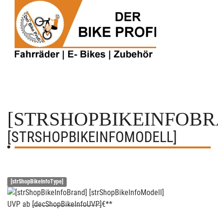
[STRSHOPBIKEINFOBR
[STRSHOPBIKEINFOMODELL]
[strShopBikeInfoType]
UVP
ab
[decShopBikeInfoUVP]
€**