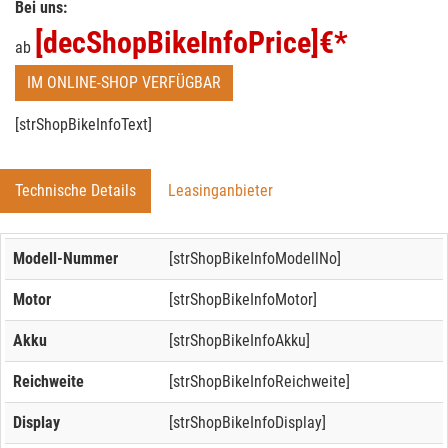
Bei uns:
[decShopBikeInfoPrice]
€*
ab
IM ONLINE-SHOP VERFÜGBAR
[strShopBikeInfoText]
Technische Details
Leasinganbieter
Modell-Nummer
[strShopBikeInfoModellNo]
Motor
[strShopBikeInfoMotor]
Akku
[strShopBikeInfoAkku]
Reichweite
[strShopBikeInfoReichweite]
Display
[strShopBikeInfoDisplay]