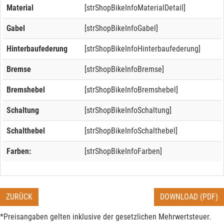
Material
[strShopBikeInfoMaterialDetail]
Gabel
[strShopBikeInfoGabel]
Hinterbaufederung
[strShopBikeInfoHinterbaufederung]
Bremse
[strShopBikeInfoBremse]
Bremshebel
[strShopBikeInfoBremshebel]
Schaltung
[strShopBikeInfoSchaltung]
Schalthebel
[strShopBikeInfoSchalthebel]
Farben:
[strShopBikeInfoFarben]
ZURÜCK
DOWNLOAD (PDF)
*Preisangaben gelten inklusive der gesetzlichen Mehrwertsteuer.