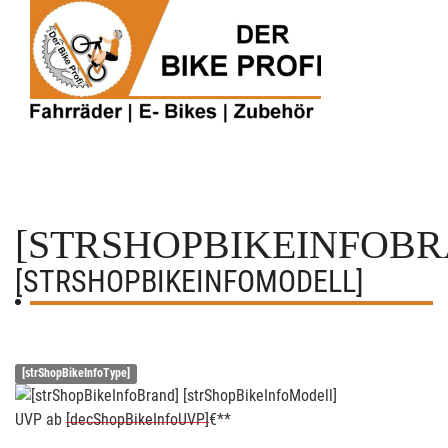
[STRSHOPBIKEINFOBR
[STRSHOPBIKEINFOMODELL]
[strShopBikeInfoType]
UVP
ab
[decShopBikeInfoUVP]
€**